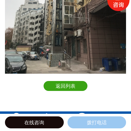
返回列表




在线咨询
拨打电话
地图
电话
短信
邮箱