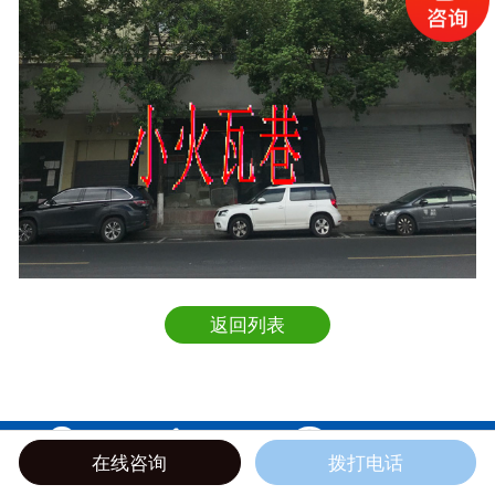
返回列表




在线咨询
拨打电话
地图
电话
短信
邮箱